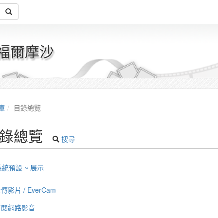
 福爾摩沙
庫
目錄總覽
錄總覽
搜尋
系統預設 ~ 展示
傳影片 / EverCam
訂閱網路影音