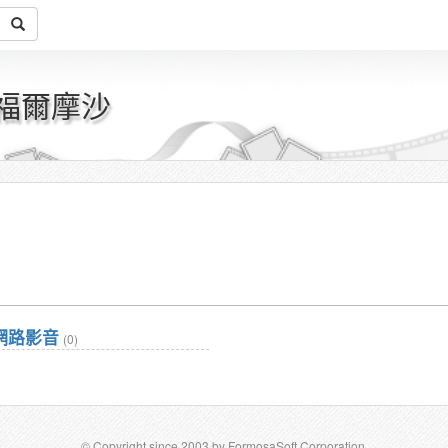
 福爾摩沙
網路影音
(0)
© Copyright since 2003 by FormosaSoft Corporation.